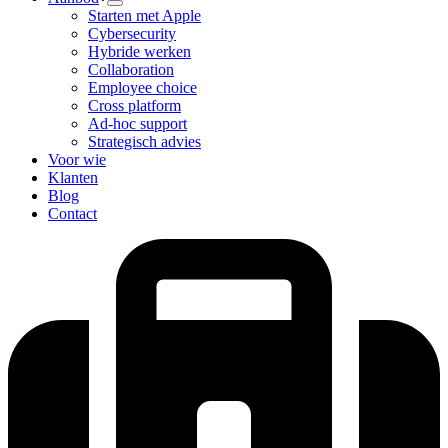
Starten met Apple
Cybersecurity
Hybride werken
Collaboration
Employee choice
Cross platform
Ad-hoc support
Strategisch advies
Voor wie
Klanten
Blog
Contact