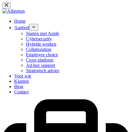
Ga
naar
de
inhoud
Home
Aanbod
Starten met Apple
Cybersecurity
Hybride werken
Collaboration
Employee choice
Cross platform
Ad-hoc support
Strategisch advies
Voor wie
Klanten
Blog
Contact