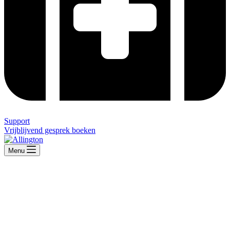
Support
Vrijblijvend gesprek boeken
Menu
Efficiënt samenwerken
Een aanpassing van grootte of
werkomstandigheden leiden tot grote
veranderingen binnen de organisatie. Zorg
ervoor dat je hier voldoende op voorbereid bent